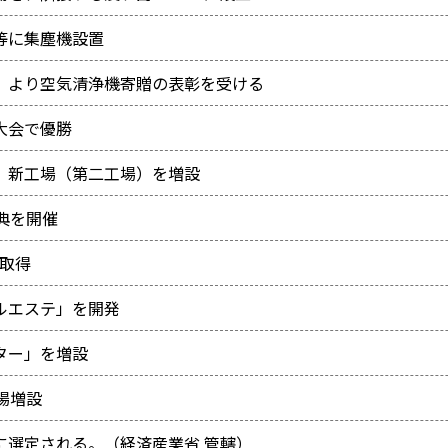
等に集塵機設置
）より空気清浄機寄贈の表彰を受ける
大会で優勝
、新工場（第二工場）を増設
典を開催
定取得
ルエステ」を開発
ター」を増設
場増設
に選定される。（経済産業省 管轄）