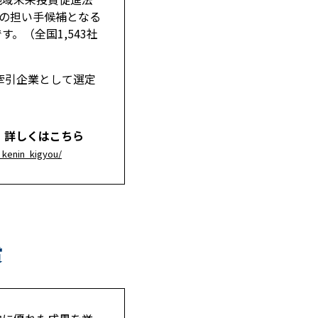
業の担い手候補となる
。（全国1,543社
牽引企業として選定
、詳しくはこちら
i_kenin_kigyou/
賞