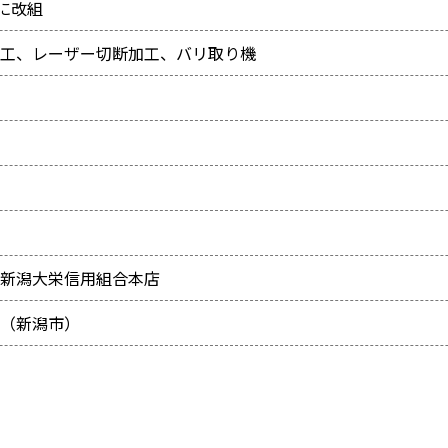
に改組
工、レーザー切断加工、バリ取り機
新潟大栄信用組合本店
（新潟市）