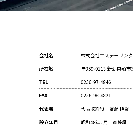
会社名
株式会社エステーリンク
所在地
〒959-0113 新潟県燕市
TEL
0256-97-4846
FAX
0256-98-4821
代表者
代表取締役 齋藤 隆範
設立年月
昭和48年7月 斎藤鐵工