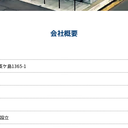
会社概要
笈ケ島1365-1
 設立