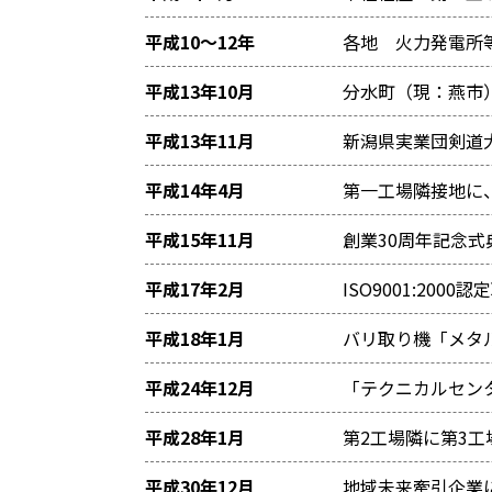
平成10～12年
各地 火力発電所
平成13年10月
分水町（現：燕市
平成13年11月
新潟県実業団剣道
平成14年4月
第一工場隣接地に
平成15年11月
創業30周年記念式
平成17年2月
ISO9001:2000認
平成18年1月
バリ取り機「メタ
平成24年12月
「テクニカルセン
平成28年1月
第2工場隣に第3工
平成30年12月
地域未来牽引企業