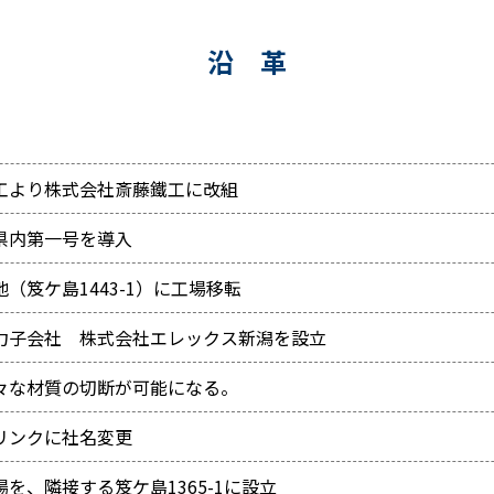
沿 革
工より株式会社斎藤鐵工に改組
県内第一号を導入
（笈ケ島1443-1）に工場移転
力子会社 株式会社エレックス新潟を設立
々な材質の切断が可能になる。
リンクに社名変更
を、隣接する笈ケ島1365-1に設立